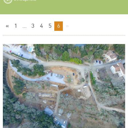
«
1
...
3
4
5
6
»