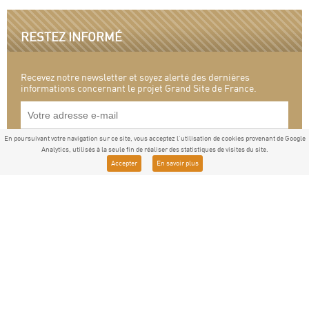
RESTEZ INFORMÉ
Recevez notre newsletter et soyez alerté des dernières
informations concernant le projet Grand Site de France.
En poursuivant votre navigation sur ce site, vous acceptez l'utilisation de cookies provenant de Google
Analytics, utilisés à la seule fin de réaliser des statistiques de visites du site.
Accepter
En savoir plus
Nos dernières lettres d'information
Lettre d'information N°6 - Mai 2026
Lettre d'information N°5 - Décembre 2025
Lettre d'information N°4 - Juillet 2025
Lettre d'information N°3 - Avril 2025