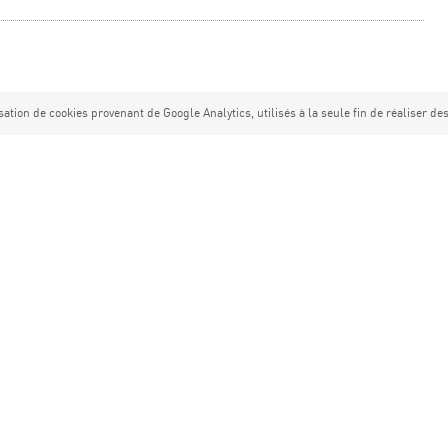
sation de cookies provenant de Google Analytics, utilisés à la seule fin de réaliser des 
e Gestion des Gorges de l’Ardèche avec l’appui du
ras, Issirac, Labastide-de-Virac, Lagorce, Larnas, Le Garn,
he, Saint-Martin-d’Ardèche, Saint-Remèze, Salavas, Vallon-
és ci-dessus.