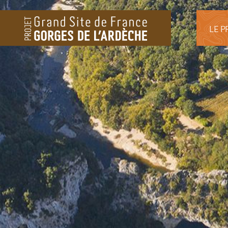
LE P
LE 
HIS
PLA
BIO
L’E
PAR