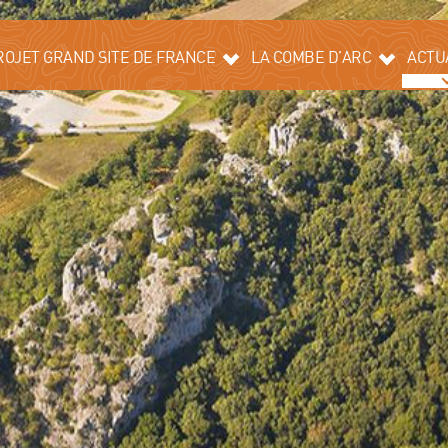
ROJET GRAND SITE DE FRANCE
LA COMBE D’ARC
ACTU
LABEL GRAND SITE DE FRANCE
HISTOIRE
TORIQUE
PAYSAGE ET
ENVIRONNEMENT
N DE PAYSAGE ET DE
DIVERSITÉ
TOURISME
SPRIT DES GORGES DE L’ARDÈCHE
L’HISTOIRE
INVISIBLE DU
PONT D’ARC
TENAIRES
AMÉNAGEMENTS
OBSERVATOIRE
PHOTOGRAPHIQUE