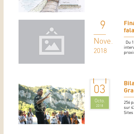
9
Fin
fal
Nove.
Du 19
inter
2018
proxi
Bil
03
Gra
Octo.
256 p
2018
sur 4
Sites 