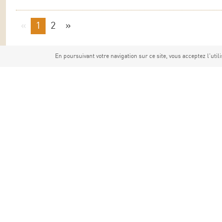
«
1
2
»
En poursuivant votre navigation sur ce site, vous acceptez l'utili
Le projet Grand Site de France est animé par le Syndicat d
Département, à l’échelle de 16 communes (Aiguèze, Bidon, G
Orgnac-l’Aven, Saint-Just-d’Ardèche, Saint-Marcel-d’Ardèc
Pont-d’Arc et Vagnas) et en partenariat avec les collectivit