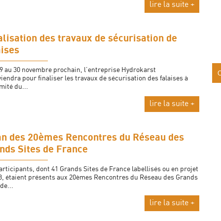
lire la suite +
alisation des travaux de sécurisation de
aises
 au 30 novembre prochain, l’entreprise Hydrokarst
viendra pour finaliser les travaux de sécurisation des falaises à
mité du...
lire la suite +
an des 20èmes Rencontres du Réseau des
nds Sites de France
articipants, dont 41 Grands Sites de France labellisés ou en projet
3, étaient présents aux 20èmes Rencontres du Réseau des Grands
de...
lire la suite +