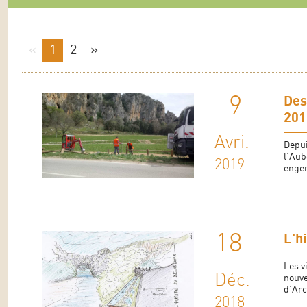
«
1
2
»
9
Des
201
Avri.
Depui
l’Aub
2019
engen
18
L'h
Les v
Déc.
nouve
d’Arc 
2018