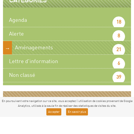
CATÉGORIES
Agenda
18
Alerte
8
Aménagements
21
Lettre d'information
6
Non classé
39
En poursuivant votre navigation sur ce site, vous acceptez l'utilisation de cookies provenant de Google
RESTEZ INFORMÉ
Analytics, utilisés à la seule fin de réaliser des statistiques de visites du site.
Accepter
En savoir plus
Recevez notre newsletter et soyez alerté des dernières
informations concernant le projet Grand Site de France.