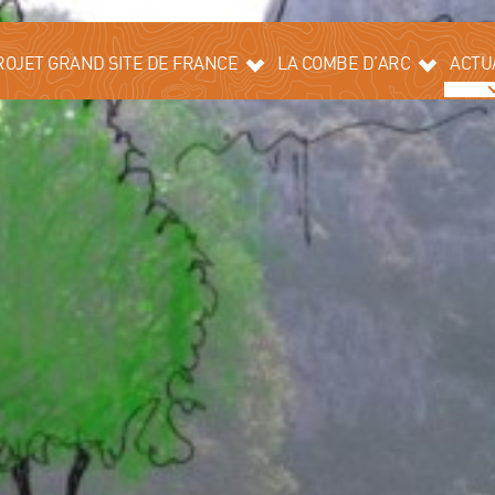
ROJET GRAND SITE DE FRANCE
LA COMBE D’ARC
ACTU
LABEL GRAND SITE DE FRANCE
HISTOIRE
TORIQUE
PAYSAGE ET
ENVIRONNEMENT
N DE PAYSAGE ET DE
DIVERSITÉ
TOURISME
SPRIT DES GORGES DE L’ARDÈCHE
L’HISTOIRE
INVISIBLE DU
PONT D’ARC
TENAIRES
AMÉNAGEMENTS
OBSERVATOIRE
PHOTOGRAPHIQUE