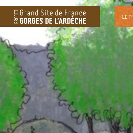
LE P
LE 
HIS
PLA
BIO
L’E
PAR