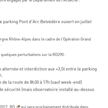
 être engagés par le Département de l’Ardèche :
e parking Pont d’Arc Belvédère ouvert en juillet
vergne Rhône-Alpes dans le cadre de l’Opération Grand
.
8 quelques perturbations sur la RD290 :
alternée et interdiction aux +3,5t entre le parking
e,
 de la route de 8h30 à 17h (sauf week-end)
de sécurité (mais observatoire installé au-dessus
_2017_BD
qui sera prochainement distribuée dans