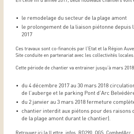
En cette fin d’année 2017, deux nouveaux chantiers vont
le remodelage du secteur de la plage amont
le prolongement de la liaison piétonne depuis l
2017
Ces travaux sont co-financés par l’Etat et la Région Au
Site conduite en partenariat avec les collectivités locales
Cette période de chantier va entrainer jusqu’à mars 201
du 4 décembre 2017 au 30 mars 2018 circulation 
de l’auberge et le parking Pont d’Arc Belvédèr
du 2 janvier au 3 mars 2018 fermeture complète
chantier interdit aux piétons pour des raisons 
de la plage amont durant le chantier).
Retrouvez ici la l
Lettre_infos_RD290_OGS_CombedArc