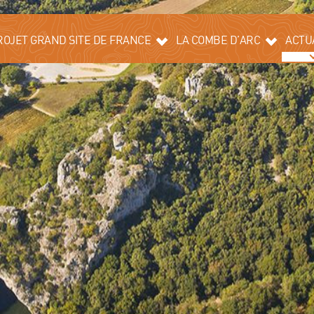
ROJET GRAND SITE DE FRANCE
LA COMBE D’ARC
ACTU
LABEL GRAND SITE DE FRANCE
HISTOIRE
TORIQUE
PAYSAGE ET
ENVIRONNEMENT
N DE PAYSAGE ET DE
DIVERSITÉ
TOURISME
SPRIT DES GORGES DE L’ARDÈCHE
L’HISTOIRE
INVISIBLE DU
PONT D’ARC
TENAIRES
AMÉNAGEMENTS
OBSERVATOIRE
PHOTOGRAPHIQUE