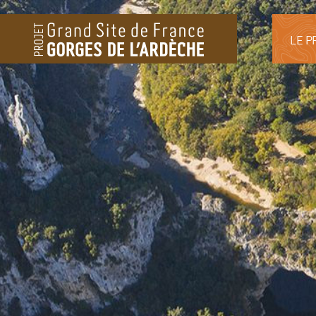
LE P
LE 
HIS
PLA
BIO
L’E
PAR