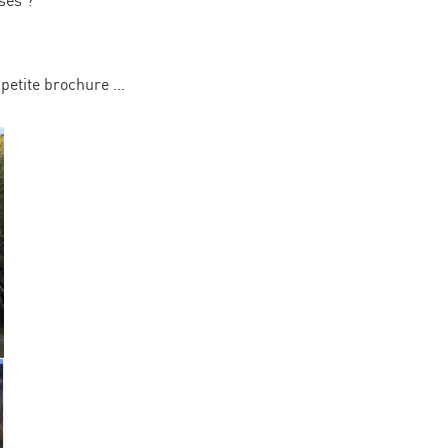
sés ?
 petite brochure …