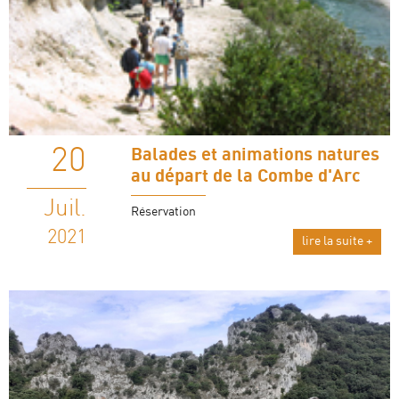
20
Balades et animations natures
au départ de la Combe d'Arc
Juil.
Réservation
2021
lire la suite +