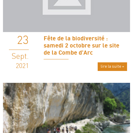
23
Fête de la biodiversité :
samedi 2 octobre sur le site
de la Combe d'Arc
Sept.
2021
lire la suite +