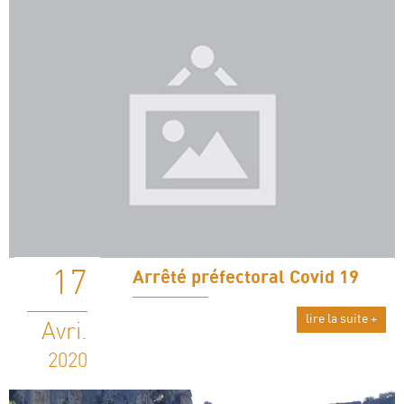
17
Arrêté préfectoral Covid 19
lire la suite +
Avri.
2020